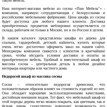
такую мебель.
Наш интернет-магазин мебели из сосны «Пин Мебель"» -
компания, напрямую сотрудничающая с белорусскими и
российскими мебельными фабриками.
Цена шкафа из сосны
будет доступна для любого нашего клиента.
Доставка
приобретенных предметов меблировки осуществляется
со
склада
, работаем не только в Москве, но и по России в целом.
В нашем
каталоге
представлены
шкафы из дерева для
спальни
,
гардеробной
,
детской
,
кабинета
, купить которые
очень легко: достаточно оформить
заказ
на нашем сайте.
Менеджеры компании свяжутся с клиентом в кратчайшие
сроки, чтобы обсудить условия доставки и оплаты за
приобретенную мебель. Удобный и вместительный
шкаф из
массива сосны
– центральная деталь в любом дизайне
интерьера квартиры или частного дома.
Недорогой шкаф из массива сосны
Сосна – относительно недорогая древесина, что
положительным образом влияет на
стоимость
изделий из нее.
Она обладает хорошими эксплуатационными качествами,
достойным внешним видом. Тот факт, что
мебельный шкаф
из
этой породы дерева легко можно покрыть, как цветным, так и
белым лаком, существенно повышает возможность его