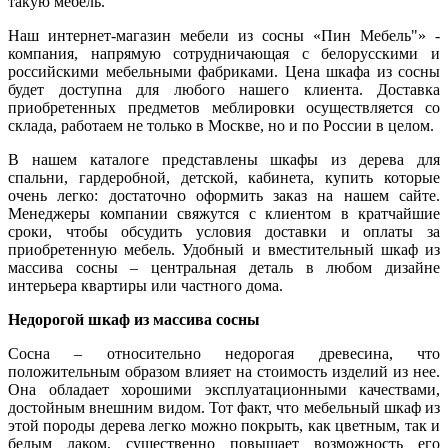
такую мебель.
Наш интернет-магазин мебели из сосны «Пин Мебель"» -
компания, напрямую сотрудничающая с белорусскими и
российскими мебельными фабриками.
Цена шкафа из сосны
будет доступна для любого нашего клиента.
Доставка
приобретенных предметов меблировки осуществляется
со
склада
, работаем не только в Москве, но и по России в целом.
В нашем
каталоге
представлены
шкафы из дерева для
спальни
,
гардеробной
,
детской
,
кабинета
, купить которые
очень легко: достаточно оформить
заказ
на нашем сайте.
Менеджеры компании свяжутся с клиентом в кратчайшие
сроки, чтобы обсудить условия доставки и оплаты за
приобретенную мебель. Удобный и вместительный
шкаф из
массива сосны
– центральная деталь в любом дизайне
интерьера квартиры или частного дома.
Недорогой шкаф из массива сосны
Сосна – относительно недорогая древесина, что
положительным образом влияет на
стоимость
изделий из нее.
Она обладает хорошими эксплуатационными качествами,
достойным внешним видом. Тот факт, что
мебельный шкаф
из
этой породы дерева легко можно покрыть, как цветным, так и
белым лаком, существенно повышает возможность его